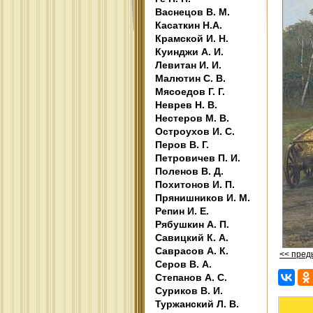
Васнецов В. М.
Касаткин Н.А.
Крамской И. Н.
Куинджи А. И.
Левитан И. И.
Малютин С. В.
Мясоедов Г. Г.
Неврев Н. В.
Нестеров М. В.
Остроухов И. С.
Перов В. Г.
Петровичев П. И.
Поленов В. Д.
Похитонов И. П.
Прянишников И. М.
Репин И. Е.
Рябушкин А. П.
Савицкий К. А.
Саврасов А. К.
<< пре
Серов В. А.
Степанов А. С.
Суриков В. И.
Туржанский Л. В.