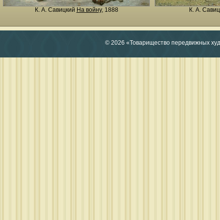
К. А. Савицкий
На войну
, 1888
К. А. Сави
© 2026 «Товарищество передвижных ху