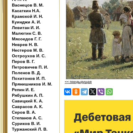
Васнецов В. М.
Касаткин Н.А.
Крамской И. Н.
Куинджи А. И.
Левитан И. И.
Малютин С. В.
Мясоедов Г. Г.
Неврев Н. В.
Нестеров М. В.
Остроухов И. С.
Перов В. Г.
Петровичев П. И.
Поленов В. Д.
Похитонов И. П.
<< предыдущая
Прянишников И. М.
Репин И. Е.
Рябушкин А. П.
Савицкий К. А.
Саврасов А. К.
Серов В. А.
Степанов А. С.
Суриков В. И.
Туржанский Л. В.