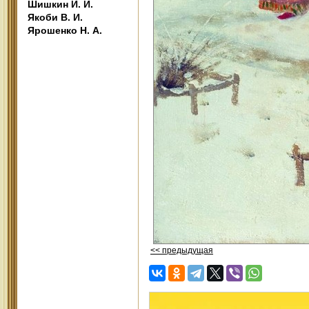
Шишкин И. И.
Якоби В. И.
Ярошенко Н. А.
<< предыдущая