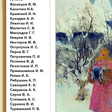
Васнецов В. М.
Касаткин Н.А.
Крамской И. Н.
Куинджи А. И.
Левитан И. И.
Малютин С. В.
Мясоедов Г. Г.
Неврев Н. В.
Нестеров М. В.
Остроухов И. С.
Перов В. Г.
Петровичев П. И.
Поленов В. Д.
Похитонов И. П.
Прянишников И. М.
Репин И. Е.
Рябушкин А. П.
Савицкий К. А.
Саврасов А. К.
Серов В. А.
Степанов А. С.
Суриков В. И.
Туржанский Л. В.