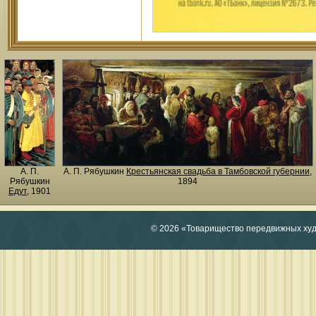
А. П.
А. П. Рябушкин
Крестьянская свадьба в Тамбовской губернии
,
Рябушкин
1894
Едут
, 1901
© 2026 «Товарищество передвижных ху