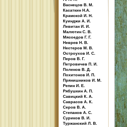
Васнецов В. М.
Касаткин Н.А.
Крамской И. Н.
Куинджи А. И.
Левитан И. И.
Малютин С. В.
Мясоедов Г. Г.
Неврев Н. В.
Нестеров М. В.
Остроухов И. С.
Перов В. Г.
Петровичев П. И.
Поленов В. Д.
Похитонов И. П.
Прянишников И. М.
Репин И. Е.
Рябушкин А. П.
Савицкий К. А.
Саврасов А. К.
Серов В. А.
Степанов А. С.
Суриков В. И.
Туржанский Л. В.