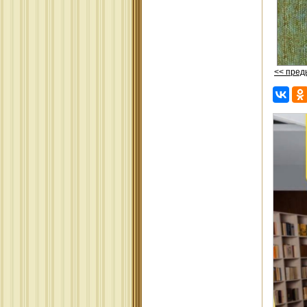
<< пре