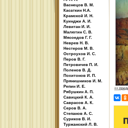
Васнецов В. М.
Касаткин Н.А.
Крамской И. Н.
Куинджи А. И.
Левитан И. И.
Малютин С. В.
Мясоедов Г. Г.
Неврев Н. В.
Нестеров М. В.
Остроухов И. С.
Перов В. Г.
Петровичев П. И.
Поленов В. Д.
Похитонов И. П.
Прянишников И. М.
Репин И. Е.
<< пре
Рябушкин А. П.
Савицкий К. А.
Саврасов А. К.
Серов В. А.
Степанов А. С.
Суриков В. И.
Туржанский Л. В.