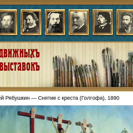
й Рябушкин — Снятие с креста (Голгофа), 1890