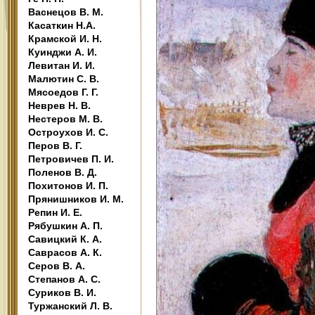
Васнецов В. М.
Касаткин Н.А.
Крамской И. Н.
Куинджи А. И.
Левитан И. И.
Малютин С. В.
Мясоедов Г. Г.
Неврев Н. В.
Нестеров М. В.
Остроухов И. С.
Перов В. Г.
Петровичев П. И.
Поленов В. Д.
Похитонов И. П.
Прянишников И. М.
Репин И. Е.
Рябушкин А. П.
Савицкий К. А.
Саврасов А. К.
Серов В. А.
Степанов А. С.
Суриков В. И.
Туржанский Л. В.