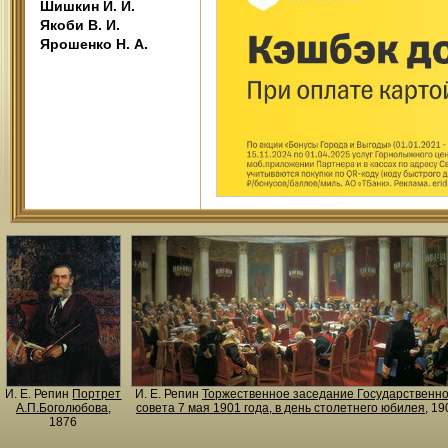
Шишкин И. И.
Якоби В. И.
Ярошенко Н. А.
И. Е. Репин
Портрет
И. Е. Репин
Торжественное заседание Государственно
А.П.Боголюбова
,
совета 7 мая 1901 года, в день столетнего юбилея
, 19
1876