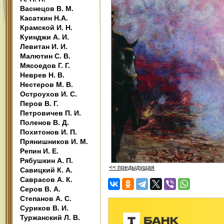
Васнецов В. М.
Касаткин Н.А.
Крамской И. Н.
Куинджи А. И.
Левитан И. И.
Малютин С. В.
Мясоедов Г. Г.
Неврев Н. В.
Нестеров М. В.
Остроухов И. С.
Перов В. Г.
Петровичев П. И.
Поленов В. Д.
Похитонов И. П.
Прянишников И. М.
Репин И. Е.
Рябушкин А. П.
<< предыдущая
Савицкий К. А.
Саврасов А. К.
Серов В. А.
Степанов А. С.
Суриков В. И.
Туржанский Л. В.