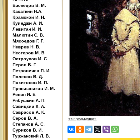
Васнецов В. М.
Касаткин Н.А.
Крамской И. Н.
Куинджи А. И.
Левитан И. И.
Малютин С. В.
Мясоедов Г. Г.
Неврев Н. В.
Нестеров М. В.
Остроухов И. С.
Перов В. Г.
Петровичев П. И.
Поленов В. Д.
Похитонов И. П.
Прянишников И. М.
Репин И. Е.
Рябушкин А. П.
Савицкий К. А.
Саврасов А. К.
Серов В. А.
<< предыдущая
Степанов А. С.
Суриков В. И.
Туржанский Л. В.