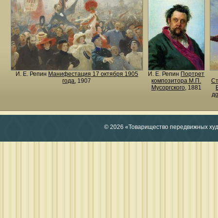
И. Е. Репин
Манифестация 17 октября 1905
И. Е. Репин
Портрет
года
, 1907
композитора М.П.
Ст
Мусоргского
, 1881
до
© 2026 «Товарищество передвижных ху