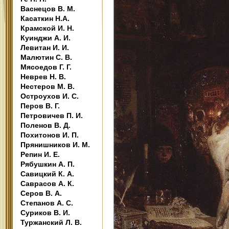
Васнецов В. М.
Касаткин Н.А.
Крамской И. Н.
Куинджи А. И.
Левитан И. И.
Малютин С. В.
Мясоедов Г. Г.
Неврев Н. В.
Нестеров М. В.
Остроухов И. С.
Перов В. Г.
Петровичев П. И.
Поленов В. Д.
Похитонов И. П.
Прянишников И. М.
Репин И. Е.
Рябушкин А. П.
Савицкий К. А.
Саврасов А. К.
Серов В. А.
Степанов А. С.
Суриков В. И.
Туржанский Л. В.