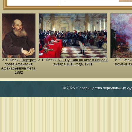
И. Е. Репин
Портрет
И. Е. Репин
А.С. Пушкин на акте в Лицее 8
И. Е. Реп
поэта Афанасия
января 1815 года
, 1911
момент вз
Афанасьевича Фета
,
1882
© 2026 «Товарищество передвижных ху