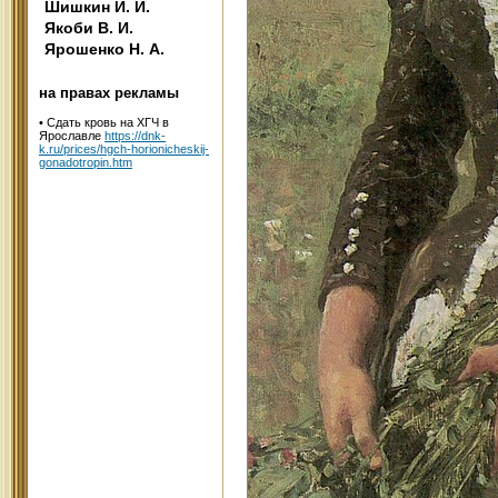
Шишкин И. И.
Якоби В. И.
Ярошенко Н. А.
на правах рекламы
•
Сдать кровь на ХГЧ в
Ярославле
https://dnk-
k.ru/prices/hgch-horionicheskij-
gonadotropin.htm