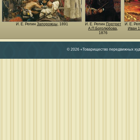
И. Е. Репин
Запорожцы
, 1891
И. Е. Репин
Портрет
И. Е. Ре
А.П.Боголюбова
,
Иван 1
1876
© 2026 «Товарищество передвижных ху