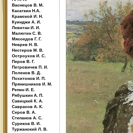
Васнецов В. М.
Касаткин Н.А.
Крамской И. Н.
Куинджи А. И.
Левитан И. И.
Малютин С. В.
Мясоедов Г. Г.
Неврев Н. В.
Нестеров М. В.
Остроухов И. С.
Перов В. Г.
Петровичев П. И.
Поленов В. Д.
Похитонов И. П.
Прянишников И. М.
Репин И. Е.
Рябушкин А. П.
Савицкий К. А.
Саврасов А. К.
Серов В. А.
Степанов А. С.
Суриков В. И.
Туржанский Л. В.