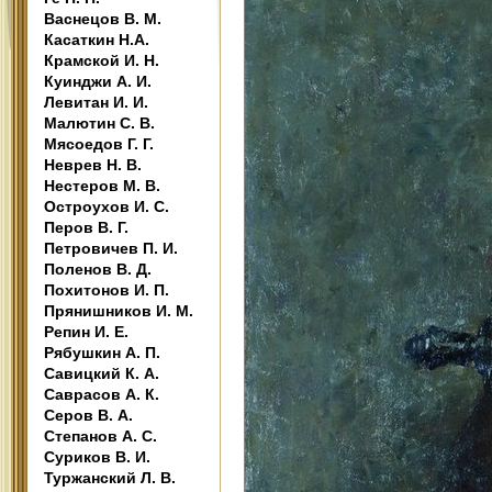
Васнецов В. М.
Касаткин Н.А.
Крамской И. Н.
Куинджи А. И.
Левитан И. И.
Малютин С. В.
Мясоедов Г. Г.
Неврев Н. В.
Нестеров М. В.
Остроухов И. С.
Перов В. Г.
Петровичев П. И.
Поленов В. Д.
Похитонов И. П.
Прянишников И. М.
Репин И. Е.
Рябушкин А. П.
Савицкий К. А.
Саврасов А. К.
Серов В. А.
Степанов А. С.
Суриков В. И.
Туржанский Л. В.