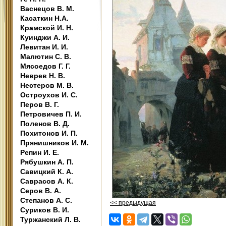
Васнецов В. М.
Касаткин Н.А.
Крамской И. Н.
Куинджи А. И.
Левитан И. И.
Малютин С. В.
Мясоедов Г. Г.
Неврев Н. В.
Нестеров М. В.
Остроухов И. С.
Перов В. Г.
Петровичев П. И.
Поленов В. Д.
Похитонов И. П.
Прянишников И. М.
Репин И. Е.
Рябушкин А. П.
Савицкий К. А.
Саврасов А. К.
Серов В. А.
Степанов А. С.
<< предыдущая
Суриков В. И.
Туржанский Л. В.