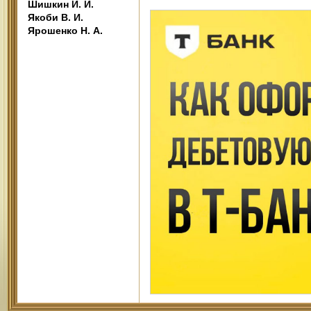
Шишкин И. И.
Якоби В. И.
Ярошенко Н. А.