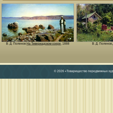
В. Д. Поленов
На Тивериадском озере
, 1888
В. Д. Поленов
© 2026 «Товарищество передвижных ху