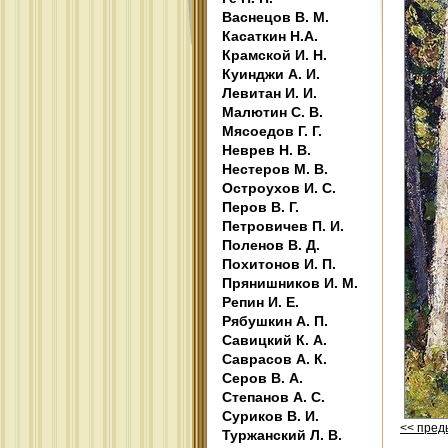
Васнецов В. М.
Касаткин Н.А.
Крамской И. Н.
Куинджи А. И.
Левитан И. И.
Малютин С. В.
Мясоедов Г. Г.
Неврев Н. В.
Нестеров М. В.
Остроухов И. С.
Перов В. Г.
Петровичев П. И.
Поленов В. Д.
Похитонов И. П.
Прянишников И. М.
Репин И. Е.
Рябушкин А. П.
Савицкий К. А.
Саврасов А. К.
Серов В. А.
Степанов А. С.
Суриков В. И.
<< пре
Туржанский Л. В.