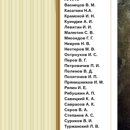
Васнецов В. М.
Касаткин Н.А.
Крамской И. Н.
Куинджи А. И.
Левитан И. И.
Малютин С. В.
Мясоедов Г. Г.
Неврев Н. В.
Нестеров М. В.
Остроухов И. С.
Перов В. Г.
Петровичев П. И.
Поленов В. Д.
Похитонов И. П.
Прянишников И. М.
Репин И. Е.
Рябушкин А. П.
Савицкий К. А.
Саврасов А. К.
Серов В. А.
Степанов А. С.
Суриков В. И.
Туржанский Л. В.