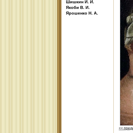
Шишкин И. И.
Якоби В. И.
Ярошенко Н. А.
<< пре