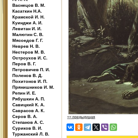
Васнецов В. М.
Касаткин Н.А.
Крамской И. Н.
Куинджи А. И.
Левитан И. И.
Малютин С. В.
Мясоедов Г. Г.
Неврев Н. В.
Нестеров М. В.
Остроухов И. С.
Перов В. Г.
Петровичев П. И.
Поленов В. Д.
Похитонов И. П.
Прянишников И. М.
Репин И. Е.
Рябушкин А. П.
Савицкий К. А.
Саврасов А. К.
Серов В. А.
<< предыдущая
Степанов А. С.
Суриков В. И.
Туржанский Л. В.