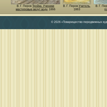
В. Г. Перов
Тройка. Ученики
В. Г. Перов
Учитель
,
В. Г. Пе
мастеровые везут воду
, 1866
1863
п
© 2026 «Товарищество передвижных ху