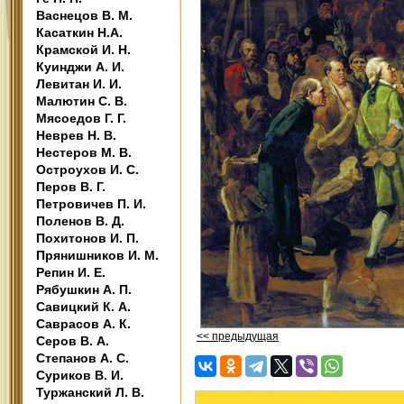
Васнецов В. М.
Касаткин Н.А.
Крамской И. Н.
Куинджи А. И.
Левитан И. И.
Малютин С. В.
Мясоедов Г. Г.
Неврев Н. В.
Нестеров М. В.
Остроухов И. С.
Перов В. Г.
Петровичев П. И.
Поленов В. Д.
Похитонов И. П.
Прянишников И. М.
Репин И. Е.
Рябушкин А. П.
Савицкий К. А.
Саврасов А. К.
<< предыдущая
Серов В. А.
Степанов А. С.
Суриков В. И.
Туржанский Л. В.