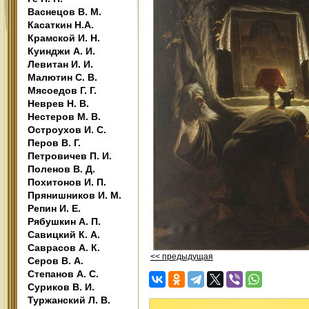
Васнецов В. М.
Касаткин Н.А.
Крамской И. Н.
Куинджи А. И.
Левитан И. И.
Малютин С. В.
Мясоедов Г. Г.
Неврев Н. В.
Нестеров М. В.
Остроухов И. С.
Перов В. Г.
Петровичев П. И.
Поленов В. Д.
Похитонов И. П.
Прянишников И. М.
Репин И. Е.
Рябушкин А. П.
Савицкий К. А.
Саврасов А. К.
<< предыдущая
Серов В. А.
Степанов А. С.
Суриков В. И.
Туржанский Л. В.