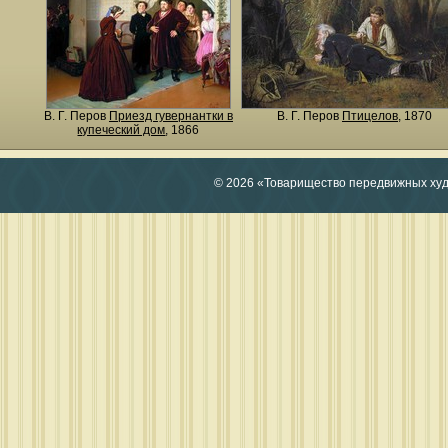
В. Г. Перов
Приезд гувернантки в
В. Г. Перов
Птицелов
, 1870
купеческий дом
, 1866
© 2026 «Товарищество передвижных ху