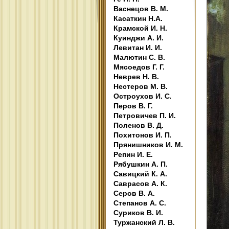
Васнецов В. М.
Касаткин Н.А.
Крамской И. Н.
Куинджи А. И.
Левитан И. И.
Малютин С. В.
Мясоедов Г. Г.
Неврев Н. В.
Нестеров М. В.
Остроухов И. С.
Перов В. Г.
Петровичев П. И.
Поленов В. Д.
Похитонов И. П.
Прянишников И. М.
Репин И. Е.
Рябушкин А. П.
Савицкий К. А.
Саврасов А. К.
Серов В. А.
Степанов А. С.
Суриков В. И.
Туржанский Л. В.