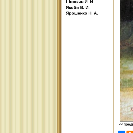
Шишкин И. И.
Якоби В. И.
Ярошенко Н. А.
<< пре