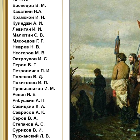
Васнецов В. М.
Касаткин Н.А.
Крамской И. Н.
Куинджи А. И.
Левитан И. И.
Малютин С. В.
Мясоедов Г. Г.
Неврев Н. В.
Нестеров М. В.
Остроухов И. С.
Перов В. Г.
Петровичев П. И.
Поленов В. Д.
Похитонов И. П.
Прянишников И. М.
Репин И. Е.
Рябушкин А. П.
Савицкий К. А.
Саврасов А. К.
Серов В. А.
Степанов А. С.
Суриков В. И.
Туржанский Л. В.