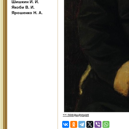
Шишкин И. И.
Якоби В. И.
Ярошенко Н. А.
<< предыдущая