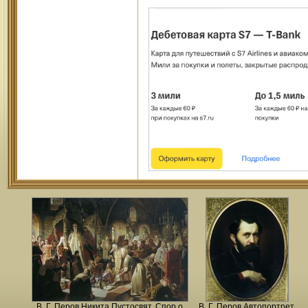
В. Г. Перов
Никита Пустосвят. Спор о
В. Г. Перов
Автопортрет
,