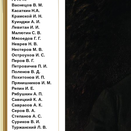
Васнецов В. М.
Касаткин Н.А.
Крамской И. Н.
Куинджи А. И.
Левитан И. И.
Малютин С. В.
Мясоедов Г. Г.
Неврев Н. В.
Нестеров М. В.
Остроухов И. С.
Перов В. Г.
Петровичев П. И.
Поленов В. Д.
Похитонов И. П.
Прянишников И. М.
Репин И. Е.
Рябушкин А. П.
Савицкий К. А.
Саврасов А. К.
Серов В. А.
Степанов А. С.
Суриков В. И.
Туржанский Л. В.