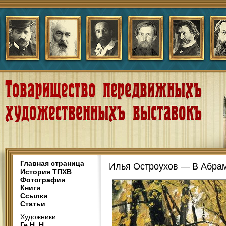
Главная страница
Илья Остроухов — В Абра
История ТПХВ
Фотографии
Книги
Ссылки
Статьи
Художники:
Ге Н. Н.