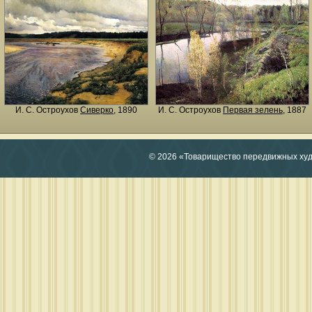
И. С. Остроухов
Сиверко
, 1890
И. С. Остроухов
Первая зелень
, 1887
© 2026 «Товарищество передвижных ху