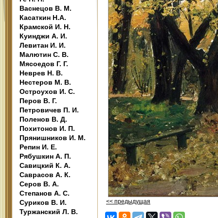
Васнецов В. М.
Касаткин Н.А.
Крамской И. Н.
Куинджи А. И.
Левитан И. И.
Малютин С. В.
Мясоедов Г. Г.
Неврев Н. В.
Нестеров М. В.
Остроухов И. С.
Перов В. Г.
Петровичев П. И.
Поленов В. Д.
Похитонов И. П.
Прянишников И. М.
Репин И. Е.
Рябушкин А. П.
Савицкий К. А.
Саврасов А. К.
Серов В. А.
Степанов А. С.
<< предыдущая
Суриков В. И.
Туржанский Л. В.