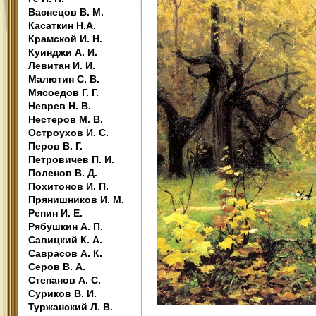
Васнецов В. М.
Касаткин Н.А.
Крамской И. Н.
Куинджи А. И.
Левитан И. И.
Малютин С. В.
Мясоедов Г. Г.
Неврев Н. В.
Нестеров М. В.
Остроухов И. С.
Перов В. Г.
Петровичев П. И.
Поленов В. Д.
Похитонов И. П.
Прянишников И. М.
Репин И. Е.
Рябушкин А. П.
Савицкий К. А.
Саврасов А. К.
Серов В. А.
Степанов А. С.
Суриков В. И.
Туржанский Л. В.