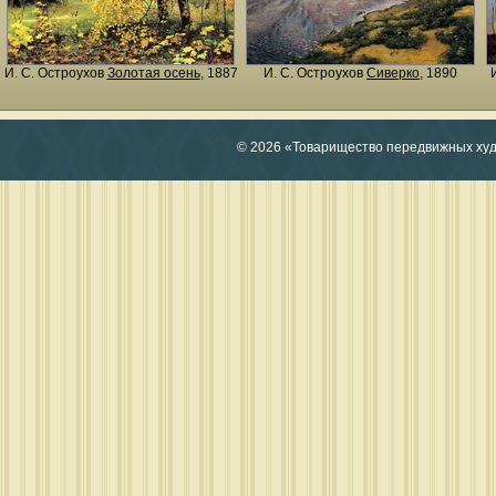
И. С. Остроухов
Золотая осень
, 1887
И. С. Остроухов
Сиверко
, 1890
© 2026 «Товарищество передвижных ху