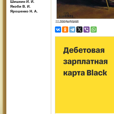
Шишкин И. И.
Якоби В. И.
Ярошенко Н. А.
<< предыдущая