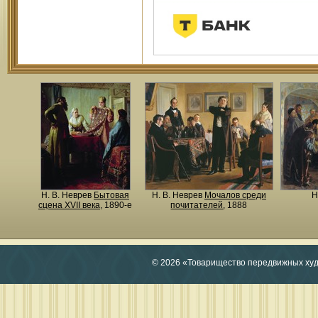
Н. В. Неврев
Бытовая
Н. В. Неврев
Мочалов среди
Н
сцена ХVII века
, 1890-е
почитателей
, 1888
© 2026 «Товарищество передвижных ху