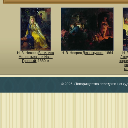
Н. В. Неврев
Василиса
Н. В. Неврев
Дети скупого
, 1864
Н. 
Мелентьевна и Иван
Лже
Грозный
, 1880-е
корол
вв
ка
© 2026 «Товарищество передвижных ху