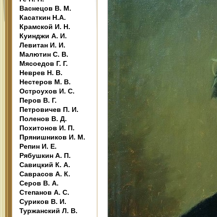
Васнецов В. М.
Касаткин Н.А.
Крамской И. Н.
Куинджи А. И.
Левитан И. И.
Малютин С. В.
Мясоедов Г. Г.
Неврев Н. В.
Нестеров М. В.
Остроухов И. С.
Перов В. Г.
Петровичев П. И.
Поленов В. Д.
Похитонов И. П.
Прянишников И. М.
Репин И. Е.
Рябушкин А. П.
Савицкий К. А.
Саврасов А. К.
Серов В. А.
Степанов А. С.
Суриков В. И.
Туржанский Л. В.