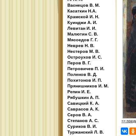
Васнецов В. М.
Касаткин Н.А.
Крамской И. Н.
Куинджи А. И.
Левитан И. И.
Малютин С. В.
Мясоедов Г. Г.
Неврев Н. В.
Нестеров М. В.
Остроухов И. С.
Перов В. Г.
Петровичев П. И.
Поленов В. Д.
Похитонов И. П.
Прянишников И. М.
Репин И. Е.
Рябушкин А. П.
Савицкий К. А.
Саврасов А. К.
Серов В. А.
Степанов А. С.
<< пре
Суриков В. И.
Туржанский Л. В.