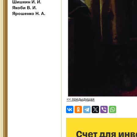
Шишкин И. И.
Якоби В. И.
Ярошенко Н. А.
<< предыдущая