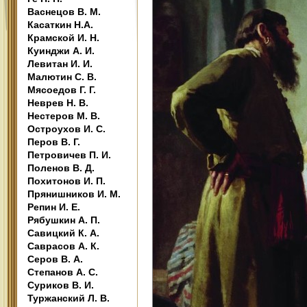
Васнецов В. М.
Касаткин Н.А.
Крамской И. Н.
Куинджи А. И.
Левитан И. И.
Малютин С. В.
Мясоедов Г. Г.
Неврев Н. В.
Нестеров М. В.
Остроухов И. С.
Перов В. Г.
Петровичев П. И.
Поленов В. Д.
Похитонов И. П.
Прянишников И. М.
Репин И. Е.
Рябушкин А. П.
Савицкий К. А.
Саврасов А. К.
Серов В. А.
Степанов А. С.
Суриков В. И.
Туржанский Л. В.