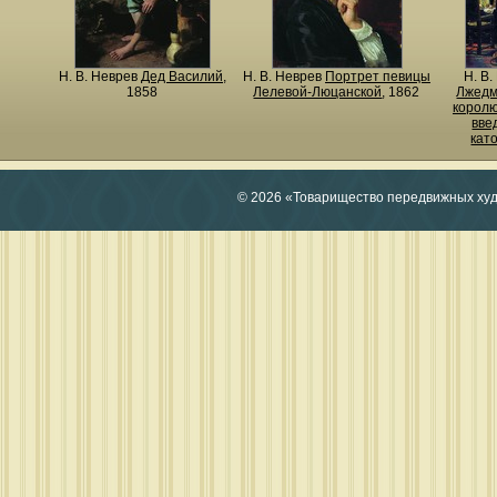
Н. В. Неврев
Дед Василий
,
Н. В. Неврев
Портрет певицы
Н. В
1858
Лелевой-Люцанской
, 1862
Лжедм
королю
вве
кат
© 2026 «Товарищество передвижных ху