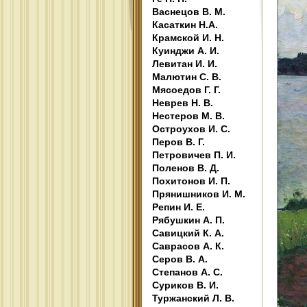
Васнецов В. М.
Касаткин Н.А.
Крамской И. Н.
Куинджи А. И.
Левитан И. И.
Малютин С. В.
Мясоедов Г. Г.
Неврев Н. В.
Нестеров М. В.
Остроухов И. С.
Перов В. Г.
Петровичев П. И.
Поленов В. Д.
Похитонов И. П.
Прянишников И. М.
Репин И. Е.
Рябушкин А. П.
Савицкий К. А.
Саврасов А. К.
Серов В. А.
Степанов А. С.
Суриков В. И.
Туржанский Л. В.