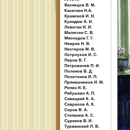
Васнецов В. М.
Касаткин Н.А.
Крамской И. Н.
Куинджи А. И.
Левитан И. И.
Малютин С. В.
Мясоедов Г. Г.
Неврев Н. В.
Нестеров М. В.
Остроухов И. С.
Перов В. Г.
Петровичев П. И.
Поленов В. Д.
Похитонов И. П.
Прянишников И. М.
Репин И. Е.
Рябушкин А. П.
Савицкий К. А.
Саврасов А. К.
Серов В. А.
Степанов А. С.
Суриков В. И.
Туржанский Л. В.