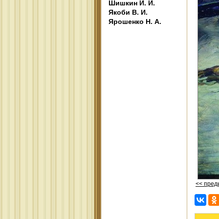
Шишкин И. И.
Якоби В. И.
Ярошенко Н. А.
<< пре