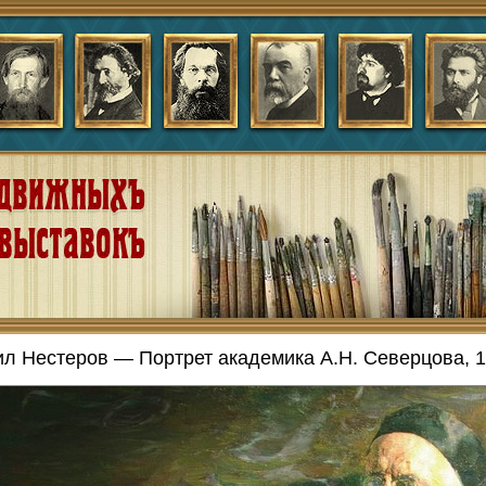
л Нестеров — Портрет академика А.Н. Северцова, 