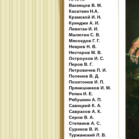
Васнецов В. М.
Касаткин Н.А.
Крамской И. Н.
Куинджи А. И.
Левитан И. И.
Малютин С. В.
Мясоедов Г. Г.
Неврев Н. В.
Нестеров М. В.
Остроухов И. С.
Перов В. Г.
Петровичев П. И.
Поленов В. Д.
Похитонов И. П.
Прянишников И. М.
Репин И. Е.
Рябушкин А. П.
Савицкий К. А.
Саврасов А. К.
Серов В. А.
Степанов А. С.
Суриков В. И.
Туржанский Л. В.