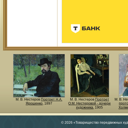
М. В. Нестеров
Портрет Н.А.
М. В. Нестеров
Портрет
М. В. Н
Ярошенко
, 1897
О.М. Нестеровой - дочери
прото
художника
, 1905
Холм
© 2026 «Товарищество передвижных ху