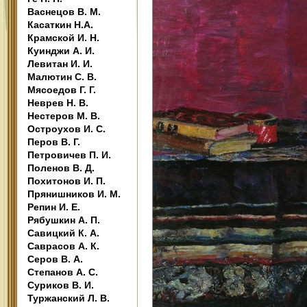
Васнецов В. М.
Касаткин Н.А.
Крамской И. Н.
Куинджи А. И.
Левитан И. И.
Малютин С. В.
Мясоедов Г. Г.
Неврев Н. В.
Нестеров М. В.
Остроухов И. С.
Перов В. Г.
Петровичев П. И.
Поленов В. Д.
Похитонов И. П.
Прянишников И. М.
Репин И. Е.
Рябушкин А. П.
Савицкий К. А.
Саврасов А. К.
Серов В. А.
Степанов А. С.
Суриков В. И.
Туржанский Л. В.