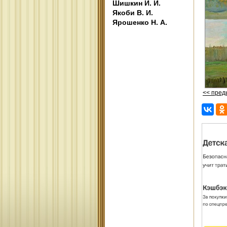
Шишкин И. И.
Якоби В. И.
Ярошенко Н. А.
<< пре