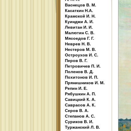
Васнецов В. М.
Касаткин Н.А.
Крамской И. Н.
Куинджи А. И.
Левитан И. И.
Малютин С. В.
Мясоедов Г. Г.
Неврев Н. В.
Нестеров М. В.
Остроухов И. С.
Перов В. Г.
Петровичев П. И.
Поленов В. Д.
Похитонов И. П.
Прянишников И. М.
Репин И. Е.
Рябушкин А. П.
Савицкий К. А.
Саврасов А. К.
Серов В. А.
Степанов А. С.
Суриков В. И.
Туржанский Л. В.