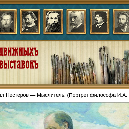
л Нестеров — Мыслитель. (Портрет философа И.А. 