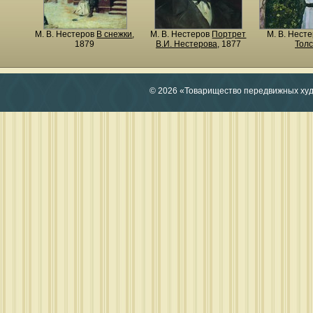
М. В. Нестеров
В снежки
,
М. В. Нестеров
Портрет
М. В. Нест
1879
В.И. Нестерова
, 1877
Толс
© 2026 «Товарищество передвижных ху