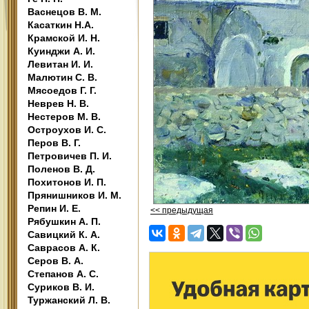
Васнецов В. М.
Касаткин Н.А.
Крамской И. Н.
Куинджи А. И.
Левитан И. И.
Малютин С. В.
Мясоедов Г. Г.
Неврев Н. В.
Нестеров М. В.
Остроухов И. С.
Перов В. Г.
Петровичев П. И.
Поленов В. Д.
Похитонов И. П.
Прянишников И. М.
Репин И. Е.
<< предыдущая
Рябушкин А. П.
Савицкий К. А.
Саврасов А. К.
Серов В. А.
Степанов А. С.
Суриков В. И.
Туржанский Л. В.