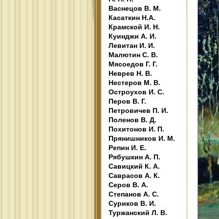
Васнецов В. М.
Касаткин Н.А.
Крамской И. Н.
Куинджи А. И.
Левитан И. И.
Малютин С. В.
Мясоедов Г. Г.
Неврев Н. В.
Нестеров М. В.
Остроухов И. С.
Перов В. Г.
Петровичев П. И.
Поленов В. Д.
Похитонов И. П.
Прянишников И. М.
Репин И. Е.
Рябушкин А. П.
Савицкий К. А.
Саврасов А. К.
Серов В. А.
Степанов А. С.
Суриков В. И.
Туржанский Л. В.