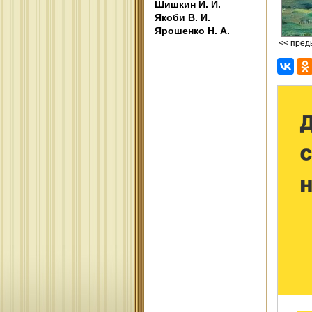
Шишкин И. И.
Якоби В. И.
Ярошенко Н. А.
<< пре