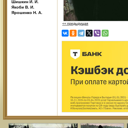
Шишкин И. И.
Якоби В. И.
Ярошенко Н. А.
<< предыдущая