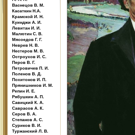
Васнецов В. М.
Касаткин Н.А.
Крамской И. Н.
Куинджи А. И.
Левитан И. И.
Малютин С. В.
Мясоедов Г. Г.
Неврев Н. В.
Нестеров М. В.
Остроухов И. С.
Перов В. Г.
Петровичев П. И.
Поленов В. Д.
Похитонов И. П.
Прянишников И. М.
Репин И. Е.
Рябушкин А. П.
Савицкий К. А.
Саврасов А. К.
Серов В. А.
Степанов А. С.
Суриков В. И.
Туржанский Л. В.