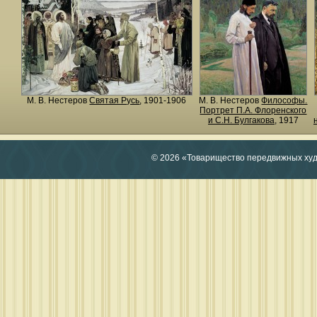
М. В. Нестеров
Святая Русь
, 1901-1906
М. В. Нестеров
Философы.
Портрет П.А. Флоренского
и С.Н. Булгакова
, 1917
© 2026 «Товарищество передвижных ху