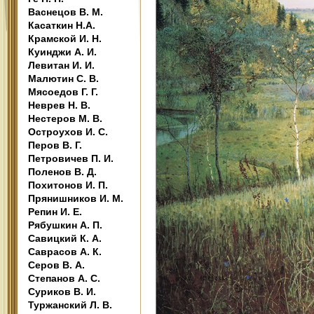
Васнецов В. М.
Касаткин Н.А.
Крамской И. Н.
Куинджи А. И.
Левитан И. И.
Малютин С. В.
Мясоедов Г. Г.
Неврев Н. В.
Нестеров М. В.
Остроухов И. С.
Перов В. Г.
Петровичев П. И.
Поленов В. Д.
Похитонов И. П.
Прянишников И. М.
Репин И. Е.
Рябушкин А. П.
Савицкий К. А.
Саврасов А. К.
Серов В. А.
Степанов А. С.
Суриков В. И.
Туржанский Л. В.