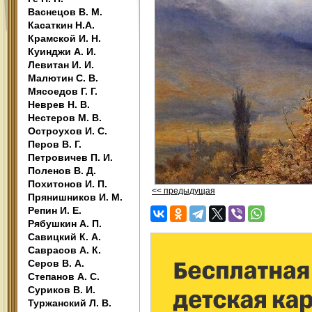
Васнецов В. М.
Касаткин Н.А.
Крамской И. Н.
Куинджи А. И.
Левитан И. И.
Малютин С. В.
Мясоедов Г. Г.
Неврев Н. В.
Нестеров М. В.
Остроухов И. С.
Перов В. Г.
Петровичев П. И.
Поленов В. Д.
Похитонов И. П.
<< предыдущая
Прянишников И. М.
Репин И. Е.
Рябушкин А. П.
Савицкий К. А.
Саврасов А. К.
Серов В. А.
Степанов А. С.
Суриков В. И.
Туржанский Л. В.