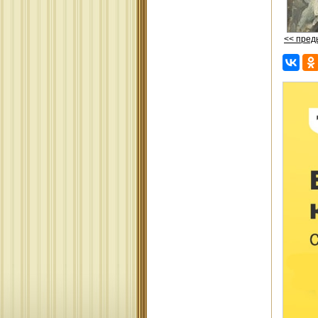
<< пре