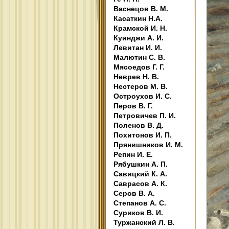
Васнецов В. М.
Касаткин Н.А.
Крамской И. Н.
Куинджи А. И.
Левитан И. И.
Малютин С. В.
Мясоедов Г. Г.
Неврев Н. В.
Нестеров М. В.
Остроухов И. С.
Перов В. Г.
Петровичев П. И.
Поленов В. Д.
Похитонов И. П.
Прянишников И. М.
Репин И. Е.
Рябушкин А. П.
Савицкий К. А.
Саврасов А. К.
Серов В. А.
Степанов А. С.
Суриков В. И.
Туржанский Л. В.