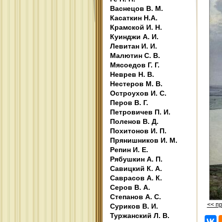
Васнецов В. М.
Касаткин Н.А.
Крамской И. Н.
Куинджи А. И.
Левитан И. И.
Малютин С. В.
Мясоедов Г. Г.
Неврев Н. В.
Нестеров М. В.
Остроухов И. С.
Перов В. Г.
Петровичев П. И.
Поленов В. Д.
Похитонов И. П.
Прянишников И. М.
Репин И. Е.
Рябушкин А. П.
Савицкий К. А.
Саврасов А. К.
Серов В. А.
Степанов А. С.
<< п
Суриков В. И.
Туржанский Л. В.