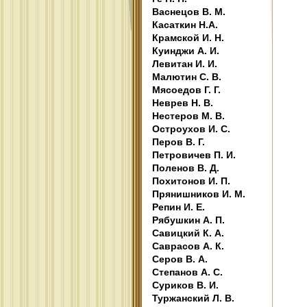
Васнецов В. М.
Касаткин Н.А.
Крамской И. Н.
Куинджи А. И.
Левитан И. И.
Малютин С. В.
Мясоедов Г. Г.
Неврев Н. В.
Нестеров М. В.
Остроухов И. С.
Перов В. Г.
Петровичев П. И.
Поленов В. Д.
Похитонов И. П.
Прянишников И. М.
Репин И. Е.
Рябушкин А. П.
Савицкий К. А.
Саврасов А. К.
Серов В. А.
Степанов А. С.
Суриков В. И.
Туржанский Л. В.