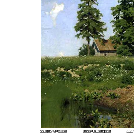
<< предыдущая
назад в галерею
сле