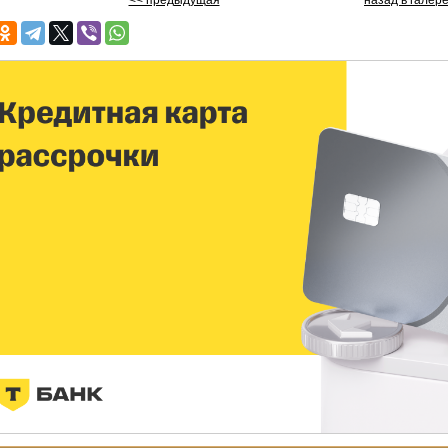
<< предыдущая
назад в галер