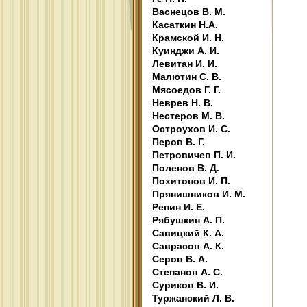
Васнецов В. М.
Касаткин Н.А.
Крамской И. Н.
Куинджи А. И.
Левитан И. И.
Малютин С. В.
Мясоедов Г. Г.
Неврев Н. В.
Нестеров М. В.
Остроухов И. С.
Перов В. Г.
Петровичев П. И.
Поленов В. Д.
Похитонов И. П.
Прянишников И. М.
Репин И. Е.
Рябушкин А. П.
Савицкий К. А.
Саврасов А. К.
Серов В. А.
Степанов А. С.
Суриков В. И.
Туржанский Л. В.