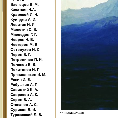
Васнецов В. М.
Касаткин Н.А.
Крамской И. Н.
Куинджи А. И.
Левитан И. И.
Малютин С. В.
Мясоедов Г. Г.
Неврев Н. В.
Нестеров М. В.
Остроухов И. С.
Перов В. Г.
Петровичев П. И.
Поленов В. Д.
Похитонов И. П.
Прянишников И. М.
Репин И. Е.
Рябушкин А. П.
Савицкий К. А.
Саврасов А. К.
Серов В. А.
Степанов А. С.
Суриков В. И.
<< предыдущая
Туржанский Л. В.