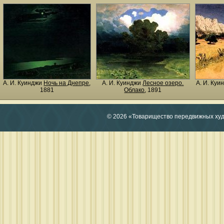
А. И. Куинджи
Ночь на Днепре
,
А. И. Куинджи
Лесное озеро.
А. И. Ку
1881
Облако
, 1891
© 2026 «Товарищество передвижных ху