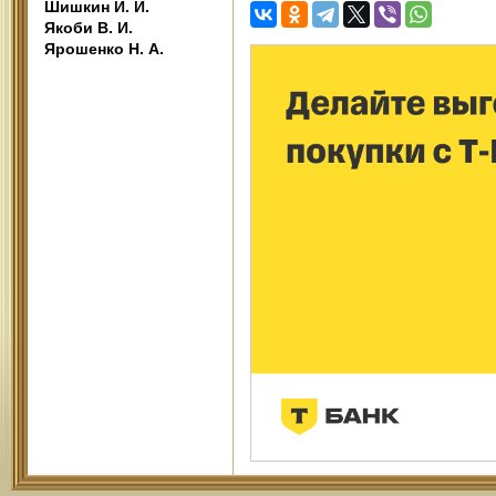
Шишкин И. И.
Якоби В. И.
Ярошенко Н. А.