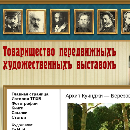
Главная страница
Архип Куинджи — Березов
История ТПХВ
Фотографии
Книги
Ссылки
Статьи
Художники:
Ге Н. Н.