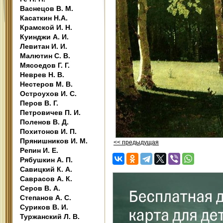
Васнецов В. М.
Касаткин Н.А.
Крамской И. Н.
Куинджи А. И.
Левитан И. И.
Малютин С. В.
Мясоедов Г. Г.
Неврев Н. В.
Нестеров М. В.
Остроухов И. С.
Перов В. Г.
Петровичев П. И.
Поленов В. Д.
Похитонов И. П.
Прянишников И. М.
<< предыдущая
Репин И. Е.
Рябушкин А. П.
Савицкий К. А.
Саврасов А. К.
Серов В. А.
Степанов А. С.
Суриков В. И.
Туржанский Л. В.