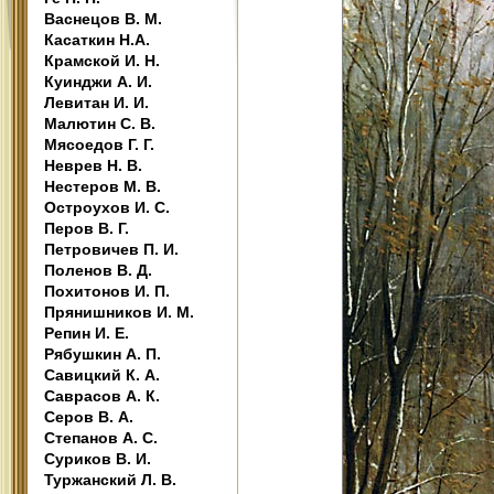
Васнецов В. М.
Касаткин Н.А.
Крамской И. Н.
Куинджи А. И.
Левитан И. И.
Малютин С. В.
Мясоедов Г. Г.
Неврев Н. В.
Нестеров М. В.
Остроухов И. С.
Перов В. Г.
Петровичев П. И.
Поленов В. Д.
Похитонов И. П.
Прянишников И. М.
Репин И. Е.
Рябушкин А. П.
Савицкий К. А.
Саврасов А. К.
Серов В. А.
Степанов А. С.
Суриков В. И.
Туржанский Л. В.