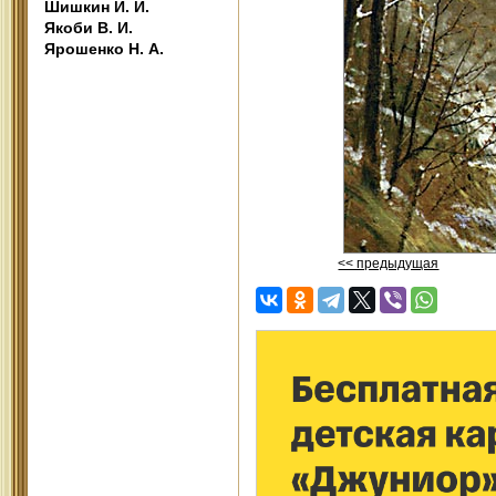
Шишкин И. И.
Якоби В. И.
Ярошенко Н. А.
<< предыдущая