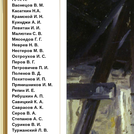
Васнецов В. М.
Касаткин Н.А.
Крамской И. Н.
Куинджи А. И.
Левитан И. И.
Малютин С. В.
Мясоедов Г. Г.
Неврев Н. В.
Нестеров М. В.
Остроухов И. С.
Перов В. Г.
Петровичев П. И.
Поленов В. Д.
Похитонов И. П.
Прянишников И. М.
Репин И. Е.
Рябушкин А. П.
Савицкий К. А.
Саврасов А. К.
Серов В. А.
Степанов А. С.
Суриков В. И.
Туржанский Л. В.