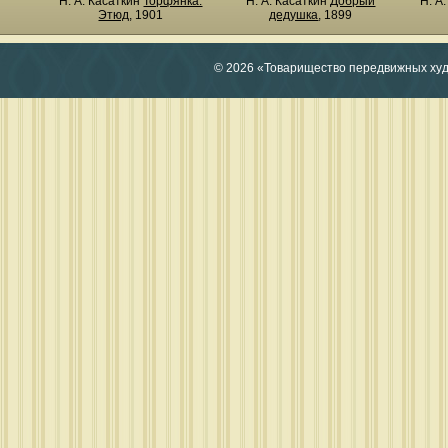
Н. А. Касаткин
Торфянка.
Н. А. Касаткин
Добрый
Н. А
Этюд
, 1901
дедушка
, 1899
© 2026 «Товарищество передвижных ху