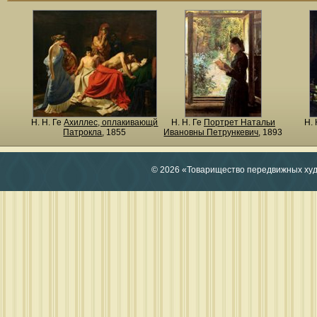
Н. Н. Ге
Ахиллес, оплакивающй
Н. Н. Ге
Портрет Натальи
Н. 
Патрокла
, 1855
Ивановны Петрункевич
, 1893
© 2026 «Товарищество передвижных ху