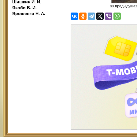
Шишкин И. И.
<< предыдуща
Якоби В. И.
Ярошенко Н. А.