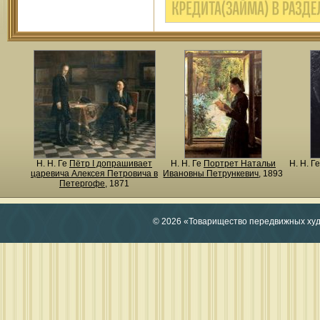
Н. Н. Ге
Пётр I допрашивает
Н. Н. Ге
Портрет Натальи
Н. Н. Г
царевича Алексея Петровича в
Ивановны Петрункевич
, 1893
Петергофе
, 1871
© 2026 «Товарищество передвижных ху