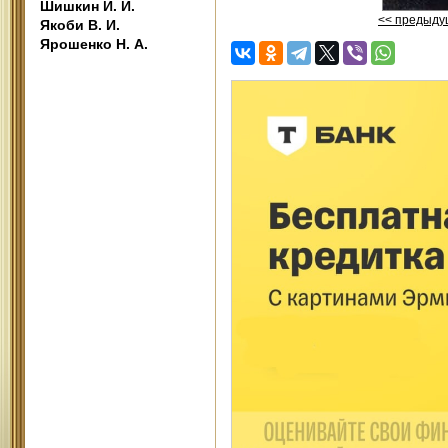
Шишкин И. И.
<< предыду
Якоби В. И.
Ярошенко Н. А.