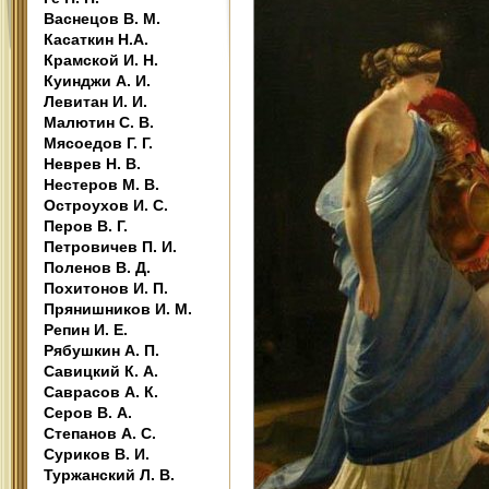
Васнецов В. М.
Касаткин Н.А.
Крамской И. Н.
Куинджи А. И.
Левитан И. И.
Малютин С. В.
Мясоедов Г. Г.
Неврев Н. В.
Нестеров М. В.
Остроухов И. С.
Перов В. Г.
Петровичев П. И.
Поленов В. Д.
Похитонов И. П.
Прянишников И. М.
Репин И. Е.
Рябушкин А. П.
Савицкий К. А.
Саврасов А. К.
Серов В. А.
Степанов А. С.
Суриков В. И.
Туржанский Л. В.