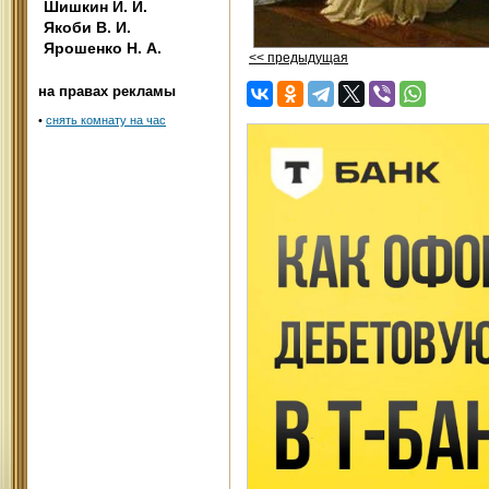
Шишкин И. И.
Якоби В. И.
Ярошенко Н. А.
<< предыдущая
на правах рекламы
•
снять комнату на час