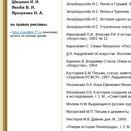
Шишкин И. И.
Зильберштейн И.С. Репин и Горький. Л
Якоби В. И.
Зильберштейн И.С. Репин и Тургенев.
Ярошенко Н. А.
Зильберштейн И.С. История одного ше
на правах рекламы
Зильберштейн И.С. Утраченные портре
•
https://utepliteli-77.ru
пеноплекс
Ивановский П.И., Власова Р.И. К исто
купить по низким ценам.
«Искусство», 1963, № 12.
Караскевич С. Семья Ярошенок. «Русск
Д.Н. Кардовский об искусстве. Воспом
Каренин В. Владимир Стасов. Очерк ег
«Искусство», 1954.
Кустодиев Б.М. Письма, статьи, замет
«Художник РСФСР», 1967. Ладыженский
Лясковская О.А. Илья Ефимович Репин.
Лясковская О.А. К истории создания 
и исследования, т. 1. М., «Советский 
Молева Н.М. Выдающиеся русские худо
Мусоргский М.П. Письма и документы. 
Нестеров М.В. Давние дни. М., 1959.
«Очерки истории Ленинграда», т. 2. М