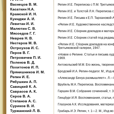
Васнецов В. М.
Репин И.Е. Переписка с П.М. Третьяко
Касаткин Н.А.
Репин И.Е. и Толстой Л.Н. Переписка с
Крамской И. Н.
Репин И.Е. Письма к Е.П. Тархановой-А
Куинджи А. И.
Левитан И. И.
«Репин И.Е. Художественное наследство
Малютин С. В.
Репин И.Е. Сборник докладов и матери
Мясоедов Г. Г.
Репин И.Е. Сборник статей под редакц
Неврев Н. В.
Нестеров М. В.
«Репин И.Е. Сборник докладов на кон
Остроухов И. С.
Третьяковской галереи, 1947.
Перов В. Г.
«Новое о Репине. Статьи и письма худ
Петровичев П. И.
1969.
Поленов В. Д.
Антокольский М.М. Его жизнь, творения
Похитонов И. П.
Бродский И.А. Репин-педагог. М., Изд
Прянишников И. М.
Репин И. Е.
«Александр Бенуа размышляет». Л.—М.
Рябушкин А. П.
Врубель М.А. Переписка. Воспоминания
Савицкий К. А.
Саврасов А. К.
Гаршин В.М. Собрание сочинений, т. 3
Серов В. А.
Гинцбург И.Я. Воспоминания, статьи, 
Степанов А. С.
Глазунов А.К. Исследования, материалы
Суриков В. И.
Туржанский Л. В.
Грабарь И.Э. Репин, т. 1—2. М., Изд-в