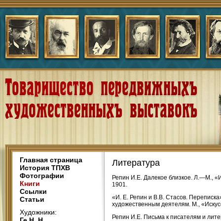
Главная страница
Литература
История ТПХВ
Фотографии
Репин И.Е. Далекое близкое. Л.—М., «
Книги
1901.
Ссылки
«И. Е. Репин и В.В. Стасов. Переписка
Статьи
художественным деятелям. М., «Искус
Художники:
Репин И.Е. Письма к писателям и лите
Ге Н. Н.