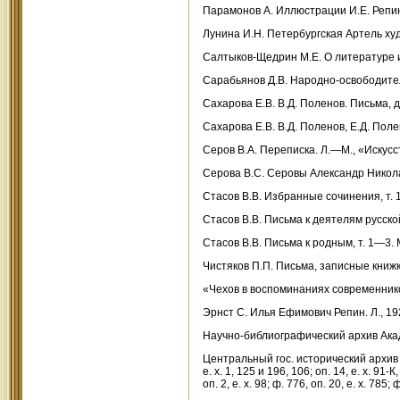
Парамонов А. Иллюстрации И.Е. Репина
Лунина И.Н. Петербургская Артель ху
Салтыков-Щедрин М.Е. О литературе и 
Сарабьянов Д.В. Народно-освободитель
Сахарова Е.В. В.Д. Поленов. Письма, 
Сахарова Е.В. В.Д. Поленов, Е.Д. Поле
Серов В.А. Переписка. Л.—М., «Искусс
Серова В.С. Серовы Александр Никола
Стасов В.В. Избранные сочинения, т. 1
Стасов В.В. Письма к деятелям русской
Стасов В.В. Письма к родным, т. 1—3. 
Чистяков П.П. Письма, записные книжк
«Чехов в воспоминаниях современнико
Эрнст С. Илья Ефимович Репин. Л., 19
Научно-библиографический архив Академи
Центральный гос. исторический архив г. Ле
е. x. 1, 125 и 196, 106; оп. 14, е. x. 91-К, 
оп. 2, е. х. 98; ф. 776, оп. 20, е. х. 785; ф