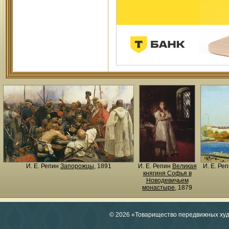
И. Е. Репин
Запорожцы
, 1891
И. Е. Репин
Великая
И. Е. Ре
княгиня Софья в
Новодевичьем
монастыре
, 1879
© 2026 «Товарищество передвижных ху