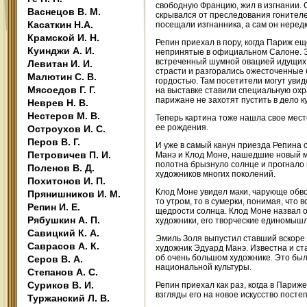
свободную Францию, жил в изгнании. С
Васнецов В. М.
скрывался от преследования гонителе
Касаткин Н.А.
посещали изгнанника, а сам он нередк
Крамской И. Н.
Репин приехал в пору, когда Париж е
Куинджи А. И.
непринятые в официальном Салоне. Э
встреченный шумной овацией идущих к
Левитан И. И.
страсти и разгорались ожесточенные 
Малютин С. В.
гордостью. Там посетители могут уви
Мясоедов Г. Г.
на выставке ставили специальную охр
парижане не захотят пустить в дело к
Неврев Н. В.
Нестеров М. В.
Теперь картина тоже нашла свое место
ее рождения.
Остроухов И. С.
Перов В. Г.
И уже в самый канун приезда Репина 
Петровичев П. И.
Манэ и Клод Моне, нашедшие новый м
полотна брызнуло солнце и прогнало
Поленов В. Д.
художников многих поколений.
Похитонов И. П.
Клод Моне увидел маки, чарующе обво
Прянишников И. М.
то утром, то в сумерки, понимая, что
Репин И. Е.
щедрости солнца. Клод Моне назвал о
Рябушкин А. П.
художники, его творческие единомышл
Савицкий К. А.
Эмиль Золя выпустил ставший вскоре 
Саврасов А. К.
художник Эдуард Манэ. Известна и ст
об очень большом художнике. Это было
Серов В. А.
национальной культуры.
Степанов А. С.
Суриков В. И.
Репин приехал как раз, когда в Париж
взгляды его на новое искусство посте
Туржанский Л. В.