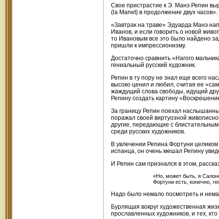
Свое пристрастие к Э. Манэ Репин вы
(la Manet) в продолжение двух часов».
«Завтрак на траве» Эдуарда Манэ нап
Иванов, и если говорить о новой живоп
то Ивановым все это было найдено зад
пришли к импрессионизму.
Достаточно сравнить «Нагого мальчика
гениальный русский художник.
Репин в ту пору не знал еще всего на
высоко ценил и любил, считая ее «са
жаждущий слова свободы, идущий друж
Репину создать картину «Воскрешени
За границу Репин поехал наслышанный
поражал своей виртуозной живописно
другие, передающие с блистательным
среди русских художников.
В увлечении Репина Фортуни целиком п
испанца, он очень мешал Репину увиде
И Репин сам признался в этом, расск
«Но, может быть, я Сало
Фортуни есть, конечно, г
Надо было немало посмотреть и немал
Бурлящая вокруг художественная жизн
прославленных художников, и тех, кто