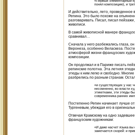
«Первый элементарный кур
понял композицию), и трет
И действительно, лето, проведенное 
Репина. Это было похоже на опьяненн
разговаривать. Писал, писал пейзажи 
живописи.
В самой живописной манере французов
сравнивал…
Сначала у него разбежались глаза, он
Веронеза, особенно Веласкеза. Посте
атмосферой жизни французских художн
композиции.
Он продолжал и в Париже писать пейз
репинские полотна. Эта летняя этюдн
этюды к ним легко и свободно. Многие
разбрелись по разным странам. Остал
«и существующих у нас че
несомненно, во власти х
этикетками, эти этюды бы
современника ранних имп
Постепенно Репин начинает лучше отн
Тургеневым, убеждая его в оригинальн
Отвечая Крамскому на одно задевшее 
французским художникам:
«И даже насчет языка вы 
замечается скорей: и при