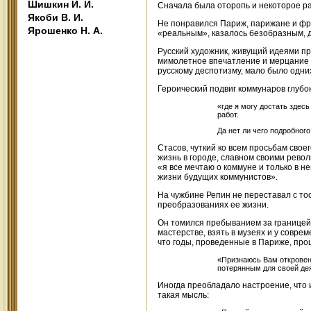
Шишкин И. И.
Сначала была оторопь и некоторое р
Якоби В. И.
Не понравился Париж, парижане и фра
Ярошенко Н. А.
«реальным», казалось безобразным, 
Русский художник, живущий идеями пр
мимолетное впечатление и мерцание 
русскому деспотизму, мало было одни
Героический подвиг коммунаров глубо
«где я могу достать здесь
работ.
Да нет ли чего подробног
Стасов, чуткий ко всем просьбам своег
жизнь в городе, славном своими рев
«я все мечтаю о коммуне и только в н
жизни будущих коммунистов».
На чужбине Репин не переставал с то
преобразованиях ее жизни.
Он томился пребыванием за границей,
мастерстве, взять в музеях и у совре
что годы, проведенные в Париже, прош
«Признаюсь Вам откровенн
потерянным для своей дея
Иногда преобладало настроение, что и
такая мысль: