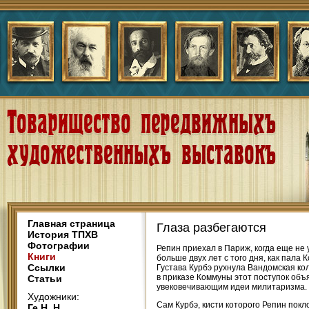
Главная страница
Глаза разбегаются
История ТПХВ
Фотографии
Репин приехал в Париж, когда еще не
Книги
больше двух лет с того дня, как пала
Ссылки
Густава Курбэ рухнула Вандомская ко
в приказе Коммуны этот поступок объ
Статьи
увековечивающим идеи милитаризма.
Художники:
Сам Курбэ, кисти которого Репин пок
Ге Н. Н.