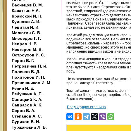
великие свои роли: Степаниду в пьесе
Васнецов В. М.
это не была бы «вся Стрепетова». Он
Касаткин Н.А.
яростной, смиренной (до фанатическо
ненавистники страстного демократизм
Крамской И. Н.
какой приходила она на Сергиевскую 
Куинджи А. И.
Павловны. Стрепетова была разная, 
Левитан И. И.
признаки, делал это не механически, 
Малютин С. В.
Крамской увидел главную мысль яроше
Мясоедов Г. Г.
подчинено все остальное. Великая и к
Стрепетова, сильный характер и «гор
Неврев Н. В.
Ярошенко, но сверх всего этого есть
Нестеров М. В.
напряженно ищущий выход и не видящи
Остроухов И. С.
Маленькая женщина в черном страдаль
Перов В. Г.
огромная тяжесть, глаза полны глубоко
Петровичев П. И.
плеч чувствуются неодолимая сила и с
Поленов В. Д.
пору.
Похитонов И. П.
Не схваченная в счастливый момент п
Прянишников И. М.
ярошенковскую Стрепетову.
Репин И. Е.
Темный холст — платье, шаль, фон —
Рябушкин А. П.
скорбное бледное лицо, скорбные бл
было замечено).
Савицкий К. А.
Саврасов А. К.
Предыдущая страница
Серов В. А.
Степанов А. С.
Суриков В. И.
Туржанский Л. В.