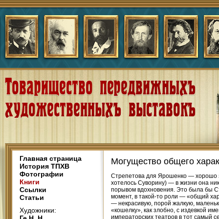
Главная страница
Могущество общего харак
История ТПХВ
Фотографии
Стрепетова для Ярошенко — хорошо зн
Книги
хотелось Суворину) — в жизни она ник
Ссылки
порывом вдохновения. Это была бы Ст
момент, в такой-то роли — «общий хар
Статьи
— некрасивую, порой жалкую, маленьку
Художники:
«кошелку», как злобно, с издевкой им
императорских театров в тот самый с
Ге Н. Н.